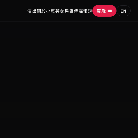
演出
關於
小篤笑
女男團
傳媒報道
買飛 🎟
EN