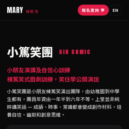
MARY
報名查詢 💬
EN
棟篤笑
小篤笑團
SIU COMIC
小朋友演講及自信心訓練
棟篤笑式戲劇訓練，笑住學公開演說
小篤笑團是小朋友棟篤笑演出團隊，由幼稚園到中學
生都有，團員年資由一年半到六年不等。上堂並非純
粹講笑話 — 成語、時事、常識都會變成創作材料，培
養自信、幽默和創意思維。