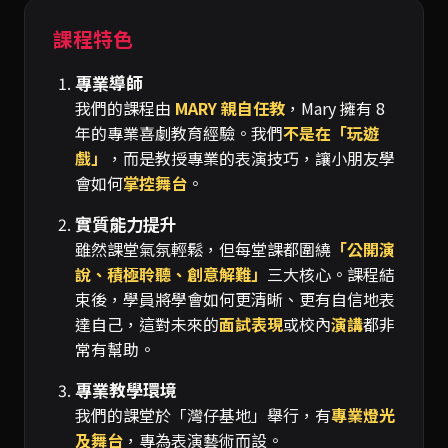
課程特色
專業導師
我們的課程由
MARY 親自任教
，Mary 擁有 8
年的專業喜劇教育經驗。我們
不是在「玩遊
戲」
，而是教授專業的表演技巧，讓小朋友學
會如何
掌控舞台
。
實質能力提升
雖然課堂氣氛輕鬆，但每堂課都圍繞
「公開演
說、積極聆聽、創意解難」
三大核心。課程結
束後，學員將學會如何更清晰、更有自信地表
達自己，這對未來的
面試表現
或校內
演講
都非
常有幫助。
專業教學環境
我們的課堂於「灣仔基地」舉行，有
專業燈光
及舞台
，專為表演藝術而設。