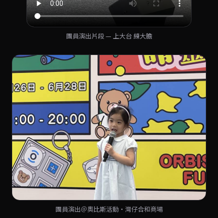
團員演出片段 — 上大台 練大膽
團員演出＠奧比斯活動・灣仔合和商場