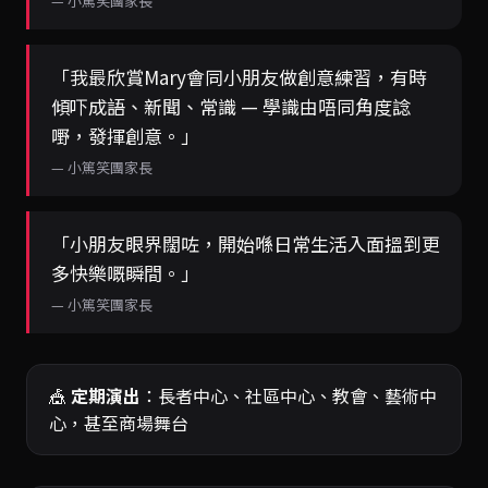
— 小篤笑團家長
「我最欣賞Mary會同小朋友做創意練習，有時
傾吓成語、新聞、常識 — 學識由唔同角度諗
嘢，發揮創意。」
— 小篤笑團家長
「小朋友眼界闊咗，開始喺日常生活入面搵到更
多快樂嘅瞬間。」
— 小篤笑團家長
🎪
定期演出
：長者中心、社區中心、教會、藝術中
心，甚至商場舞台