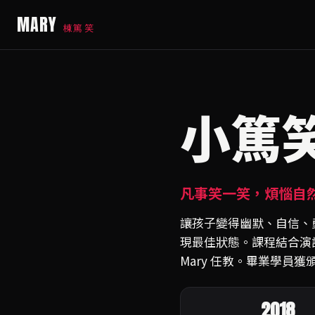
MARY
棟篤笑
小篤
凡事笑一笑，煩惱自然
讓孩子變得幽默、自信、
現最佳狀態。課程結合演
Mary 任教。畢業學員
2018