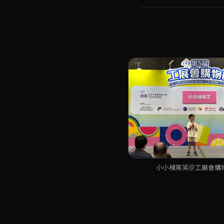
小小棟篤笑＠工展會購