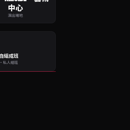
中心
演出場地
自組成班
・私人組班