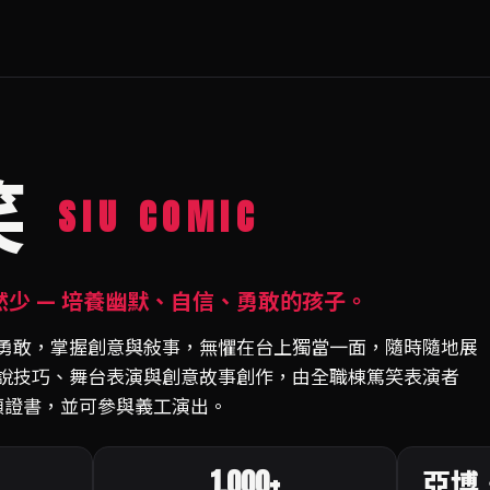
笑
SIU COMIC
少 — 培養幽默、自信、勇敢的孩子。
勇敢，掌握創意與敍事，無懼在台上獨當一面，隨時隨地展
說技巧、舞台表演與創意故事創作，由全職棟篤笑表演者
獲頒證書，並可參與義工演出。
1,000+
亞博・