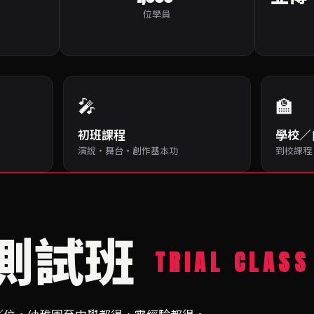
位學員
🎤
🏫
初班課程
學校／
演說・舞台・創作基本功
到校課程
測試班
TRIAL CLASS