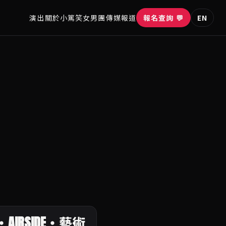
演出
關於
小篤笑
女男團
傳媒報道
報名查詢 💬
EN
AIRSIDE・藝術