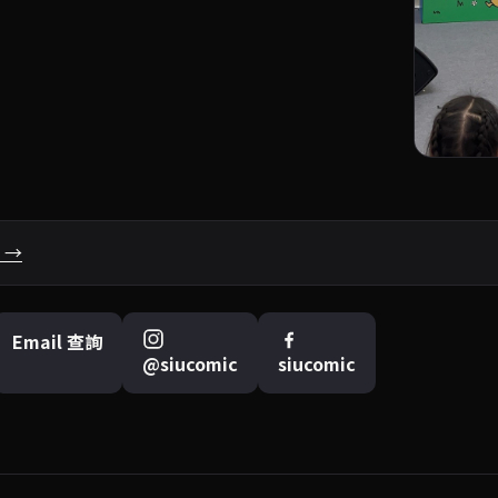
 →
Email 查詢
@siucomic
siucomic