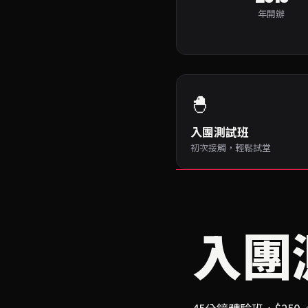
年開辦
🐣
入團測試班
初次接觸，輕鬆試堂
入團