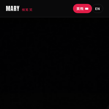
MARY
買飛 🎟
EN
棟篤笑