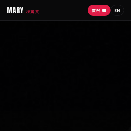
MARY
買飛 🎟
EN
棟篤笑