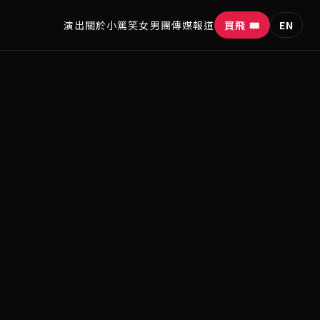
演出
關於
小篤笑
女男團
傳媒報道
買飛 🎟
EN